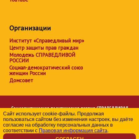
Организации
Институт «Справедливый мир»
Центр защиты прав граждан
Молодежь СПРАВЕДЛИВОЙ
РОССИИ
Социал-демократический союз
женщин России
Домсовет
Социалистическая политическая партия
СПРАВЕДЛИВАЯ
Сайт использует cookie-файлы. Продолжая
РОССИЯ
пользоваться сайтом без изменения настроек, вы даёте
Региональное отделение партии в Республике Крым
согласие на обработку персональных данных в
© 2006-2026
соответствии с
Правовая информация сайта
.
Политика в отношении обработки персональных данных