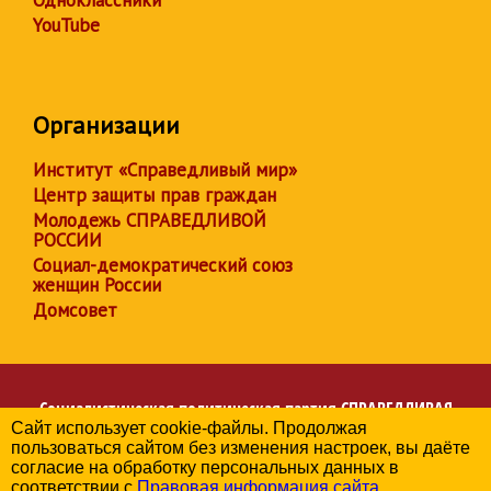
Одноклассники
YouTube
Организации
Институт «Справедливый мир»
Центр защиты прав граждан
Молодежь СПРАВЕДЛИВОЙ
РОССИИ
Социал-демократический союз
женщин России
Домсовет
Социалистическая политическая партия
СПРАВЕДЛИВАЯ
Сайт использует cookie-файлы. Продолжая
РОССИЯ
пользоваться сайтом без изменения настроек, вы даёте
Региональное отделение партии в Республике Крым
согласие на обработку персональных данных в
© 2006-2026
соответствии с
Правовая информация сайта
.