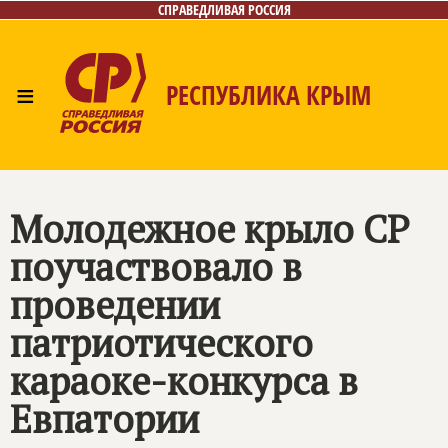
СПРАВЕДЛИВАЯ РОССИЯ
≡
РЕСПУБЛИКА КРЫМ
Главная
Новости
Лица
Фото/Видео
Газета
Контакты
Молодежное крыло СР
поучаствовало в
проведении
патриотического
караоке-конкурса в
Евпатории