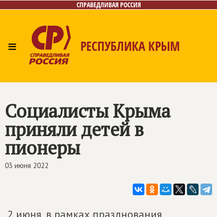
СПРАВЕДЛИВАЯ РОССИЯ
≡
РЕСПУБЛИКА КРЫМ
Главная
Новости
Лица
Фото/Видео
Газета
Контакты
Социалисты Крыма
приняли детей в
пионеры
03 июня 2022
2 июня, в рамках празднования