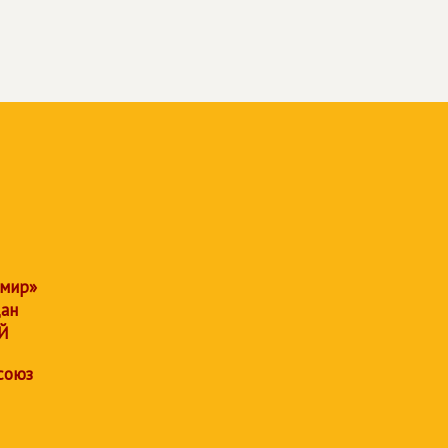
 мир»
дан
Й
союз