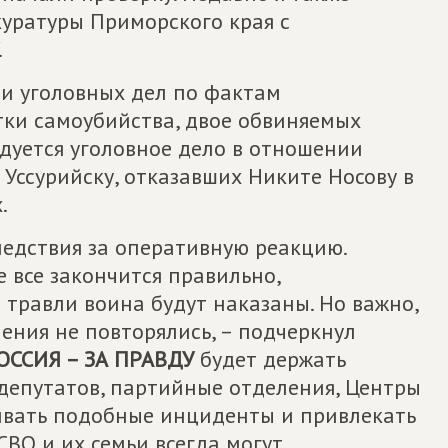
уратуры Приморского края с
.
ии уголовных дел по фактам
тки самоубийства, двое обвиняемых
едуется уголовное дело в отношении
Уссурийску, отказавших Никите Носову в
.
ледствия за оперативную реакцию.
е все закончится правильно,
травли воина будут наказаны. Но важно,
ния не повторялись, – подчеркнул
ССИЯ – ЗА ПРАВДУ
будет держать
 депутатов, партийные отделения, Центры
ивать подобные инциденты и привлекать
СВО и их семьи всегда могут