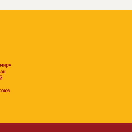
 мир»
дан
Й
союз