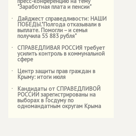
пресс-конференцию на тему
"Заработная плата и пенсии"
Дайджест справедливости: НАШИ
˙
ПОБЕДЫ."Полгода отказывали в
выплате. Помогли – и семья
получила 55 883 рубля"
СПРАВЕДЛИВАЯ РОССИЯ
требует
˙
усилить контроль в коммунальной
сфере
Центр защиты прав граждан в
˙
Крыму: итоги июля
Кандидаты от
СПРАВЕДЛИВОЙ
˙
РОССИИ
зарегистрированы на
выборах в Госдуму по
одномандатным округам Крыма