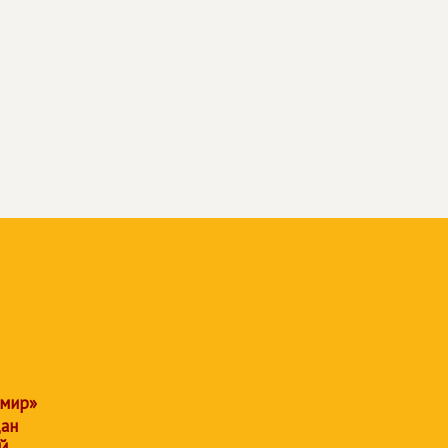
 мир»
дан