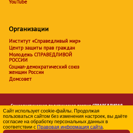
YouTube
Организации
Институт «Справедливый мир»
Центр защиты прав граждан
Молодежь СПРАВЕДЛИВОЙ
РОССИИ
Социал-демократический союз
женщин России
Домсовет
Социалистическая политическая партия
СПРАВЕДЛИВАЯ
Сайт использует cookie-файлы. Продолжая
РОССИЯ
пользоваться сайтом без изменения настроек, вы даёте
Региональное отделение партии в Республике Крым
согласие на обработку персональных данных в
© 2006-2026
соответствии с
Правовая информация сайта
.
Политика в отношении обработки персональных данных