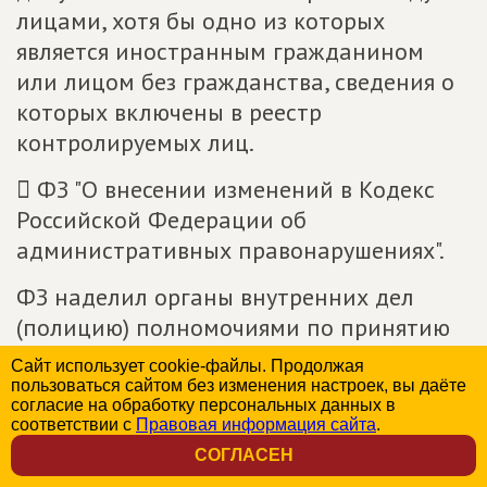
лицами, хотя бы одно из которых
является иностранным гражданином
или лицом без гражданства, сведения о
которых включены в реестр
контролируемых лиц.
 ФЗ "О внесении изменений в Кодекс
Российской Федерации об
административных правонарушениях".
ФЗ наделил органы внутренних дел
(полицию) полномочиями по принятию
решений об административном
Сайт использует cookie-файлы. Продолжая
выдворении иностранных граждан и
пользоваться сайтом без изменения настроек, вы даёте
согласие на обработку персональных данных в
лиц без гражданства за пределы
соответствии с
Правовая информация сайта
.
Российской Федерации. Ранее органы
СОГЛАСЕН
внутренних дел (полиция) составляли