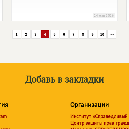
24 мая 2026
1
2
3
4
5
6
7
8
9
10
>>
Добавь в закладки
тия
Организации
ram
Институт «Справедливый
Центр защиты прав граж